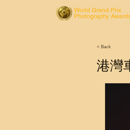
World Grand Prix
Photography Award
< Back
港灣