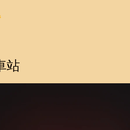
Home
About
Apply
Winners
Shop
s
車站